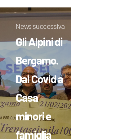
News successiva
Gli Alpini di
Bergamo.
Dal Covid a
Casa
minori e
famiglia