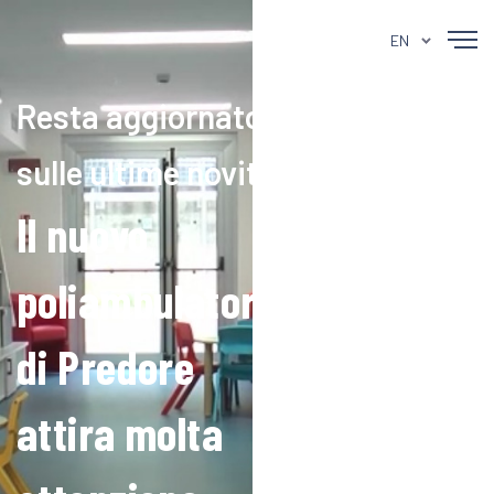
EN
Resta aggiornato
sulle ultime novità
Il nuovo
poliambulatorio
di Predore
attira molta