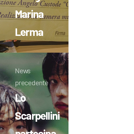
Marina
Lerma
News
precedente
Lo
Scarpellini
partecipa