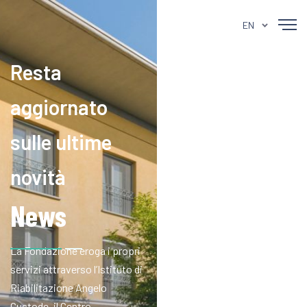
EN
Resta
aggiornato
sulle ultime
novità
News
La Fondazione eroga i propri
servizi attraverso l’Istituto di
Riabilitazione Angelo
Custode, il Centro