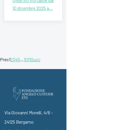
creativo visitabile dal
10 dicembre 2025 a…
Prec
1
2
3
4
5
…
10
11
Succ
Via Giovanni Morelli, 4/6 -
24125 Bergamo