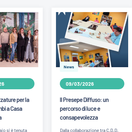
News
26
09/03/2026
zature per la
Il Presepe Diffuso: un
mbi a Casa
percorso di luce e
a
consapevolezza
io si è tenuta
Dalla collaborazione tra C.D.D.