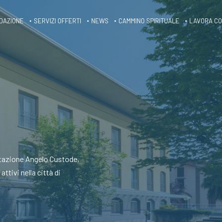
DAZIONE
SERVIZI OFFERTI
NEWS
CAMMINO SPIRITUALE
LAVORA CO
litazione Angelo Custode,
ttivi nella città di