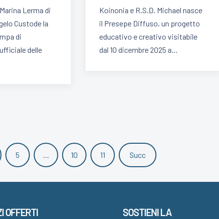
 Marina Lerma di
Koinonia e R.S.D. Michael nasce
elo Custode la
il Presepe Diffuso, un progetto
ampa di
educativo e creativo visitabile
fficiale delle
dal 10 dicembre 2025 a…
5
…
10
11
Succ
I OFFERTI
SOSTIENI LA