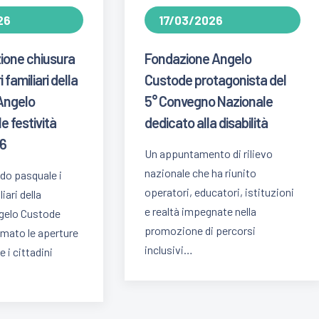
26
17/03/2026
one chiusura
Fondazione Angelo
 familiari della
Custode protagonista del
Angelo
5° Convegno Nazionale
e festività
dedicato alla disabilità
26
Un appuntamento di rilievo
nazionale che ha riunito
odo pasquale i
operatori, educatori, istituzioni
iari della
e realtà impegnate nella
gelo Custode
promozione di percorsi
mato le aperture
inclusivi…
 i cittadini