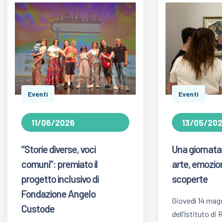
Eventi
Eventi
11/06/2026
13/05/20
“Storie diverse, voci
Una giornata
comuni”: premiato il
arte, emozio
progetto inclusivo di
scoperte
Fondazione Angelo
Giovedì 14 magg
Custode
dell’Istituto di