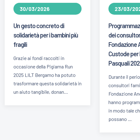
30/03/2026
23/03/20
Un gesto concreto di
Programmazi
solidarietà per i bambini più
dei consultori
fragili
Fondazione 
Custode per l
Grazie ai fondi raccolti in
Pasquali 20
occasione della Pigiama Run
2025 LILT Bergamo ha potuto
Durante il peri
trasformare questa solidarietà in
consultori famil
un aiuto tangibile, donan…
Fondazione An
hanno program
in modo tale che
possano …