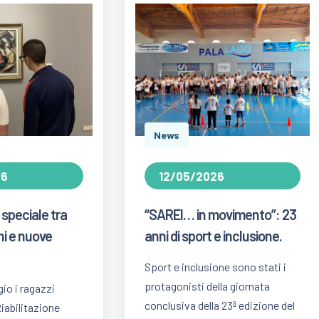
News
26
12/05/2026
 speciale tra
“SAREI… in movimento”: 23
ni e nuove
anni di sport e inclusione.
Sport e inclusione sono stati i
protagonisti della giornata
io i ragazzi
conclusiva della 23ª edizione del
 Riabilitazione