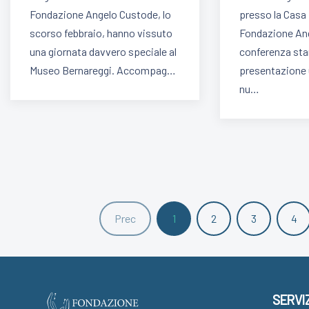
Fondazione Angelo Custode, lo
presso la Casa
scorso febbraio, hanno vissuto
Fondazione Ang
una giornata davvero speciale al
conferenza st
Museo Bernareggi. Accompag…
presentazione u
nu…
Prec
1
2
3
4
SERVIZ