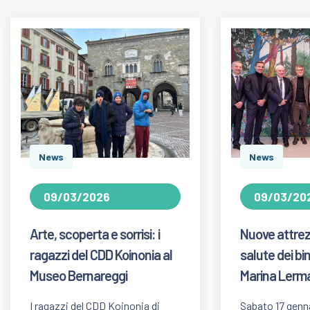
News
News
09/03/2026
09/03/20
Arte, scoperta e sorrisi: i
Nuove attrez
ragazzi del CDD Koinonia al
salute dei bi
Museo Bernareggi
Marina Lerm
I ragazzi del CDD Koinonia di
Sabato 17 genna