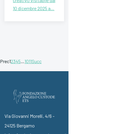
creativo visitabile dal
10 dicembre 2025 a…
Prec
1
2
3
4
5
…
10
11
Succ
Via Giovanni Morelli, 4/6 -
24125 Bergamo