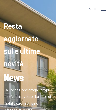
EN
Resta
aggiornato
sulle ultime
novità
News
La Fondazione eroga i propri
servizi attraverso l’Istituto di
Riabilitazione Angelo
Custode, il Centro