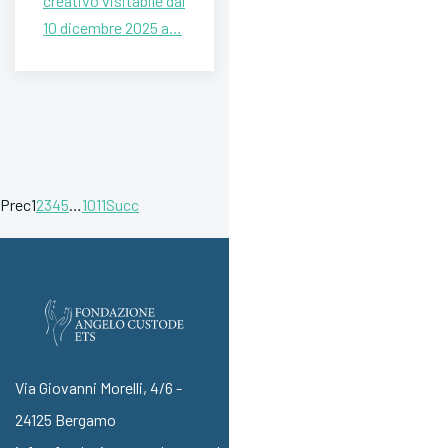
creativo visitabile dal
10 dicembre 2025 a…
Prec
1
2
3
4
5
…
10
11
Succ
Via Giovanni Morelli, 4/6 -
24125 Bergamo