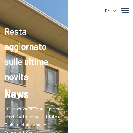
EN
Resta
aggiornato
sulle ultime
novità
News
La Fondazione eroga i propri
servizi attraverso l’Istituto di
Riabilitazione Angelo
Custode, il Centro