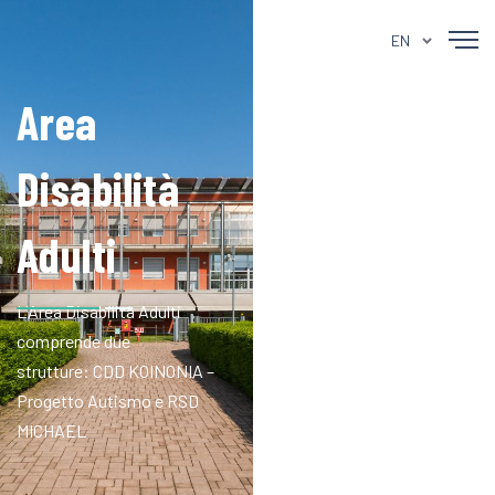
EN
Area
Disabilità
Adulti
L'Area Disabilità Adulti
comprende due
strutture: CDD KOINONIA –
Progetto Autismo e RSD
MICHAEL