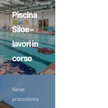
News successiva
Piscina
Siloe –
lavori in
corso
News
precedente