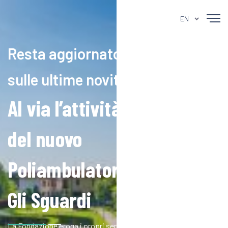
EN
Resta aggiornato
sulle ultime novità
Al via l’attività
del nuovo
Poliambulatorio
Gli Sguardi
La Fondazione eroga i propri servizi