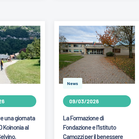
News
26
09/03/2026
ce una giornata
La Formazione di
D Koinonia al
Fondazione e l'Istituto
elvino.
Camozzi per il benessere