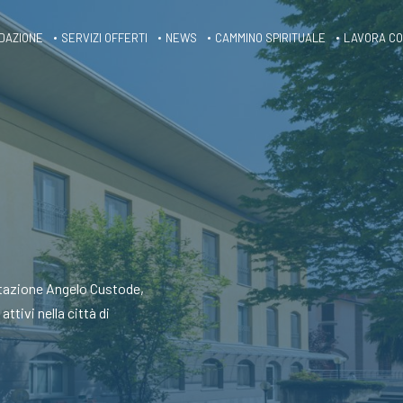
DAZIONE
SERVIZI OFFERTI
NEWS
CAMMINO SPIRITUALE
LAVORA CO
litazione Angelo Custode,
ttivi nella città di