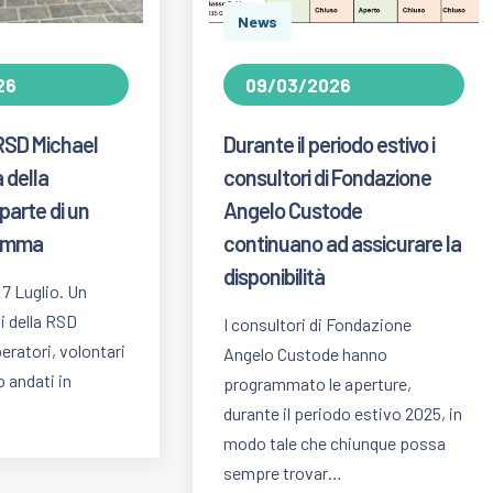
News
26
09/03/2026
'RSD Michael
Durante il periodo estivo i
 della
consultori di Fondazione
parte di un
Angelo Custode
ramma
continuano ad assicurare la
disponibilità
 7 Luglio. Un
i della RSD
I consultori di Fondazione
eratori, volontari
Angelo Custode hanno
o andati in
programmato le aperture,
durante il periodo estivo 2025, in
modo tale che chiunque possa
sempre trovar…