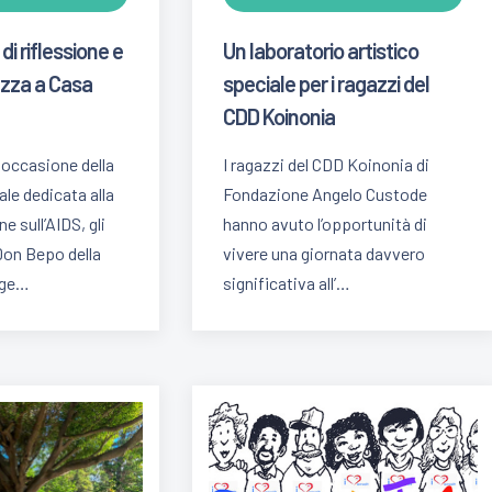
di riflessione e
Un laboratorio artistico
zza a Casa
speciale per i ragazzi del
CDD Koinonia
n occasione della
I ragazzi del CDD Koinonia di
le dedicata alla
Fondazione Angelo Custode
e sull’AIDS, gli
hanno avuto l’opportunità di
Don Bepo della
vivere una giornata davvero
nge…
significativa all’…