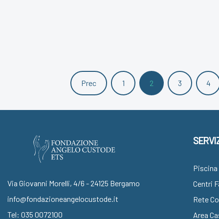
Prec
1
2
3
4
SERVIZ
Piscina 
Via Giovanni Morelli, 4/6 - 24125 Bergamo
Centri 
info@fondazioneangelocustode.it
Rete Con
Tel:
035 0072100
Area Ca