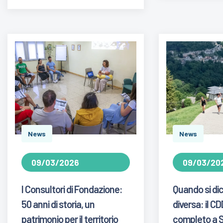
News
News
09/03/2026
09/03/20
I Consultori di Fondazione:
Quando si di
50 anni di storia, un
diversa: il CD
patrimonio per il territorio
completo a S