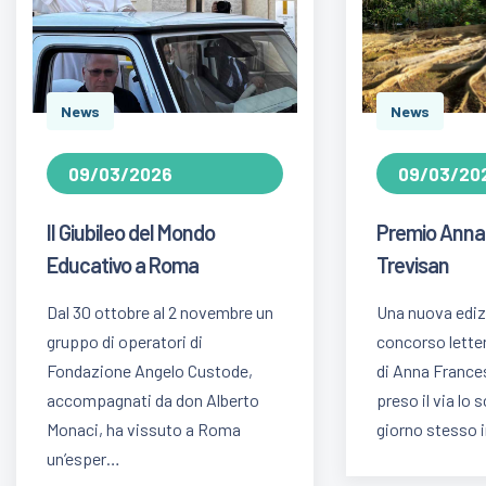
News
News
09/03/2026
09/03/20
Il Giubileo del Mondo
Premio Anna
Educativo a Roma
Trevisan
Dal 30 ottobre al 2 novembre un
Una nuova ediz
gruppo di operatori di
concorso lette
Fondazione Angelo Custode,
di Anna France
accompagnati da don Alberto
preso il via lo 
Monaci, ha vissuto a Roma
giorno stesso in
un’esper…