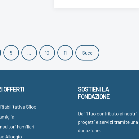
5
…
10
11
Succ
I OFFERTI
SOSTIENI LA
FONDAZIONE
Riabilitativa Siloe
Dai il tuo contributo ai nostri
Famiglia
progetti e servizi tramite una
sultori Familiari
donazione.
se Alloggio