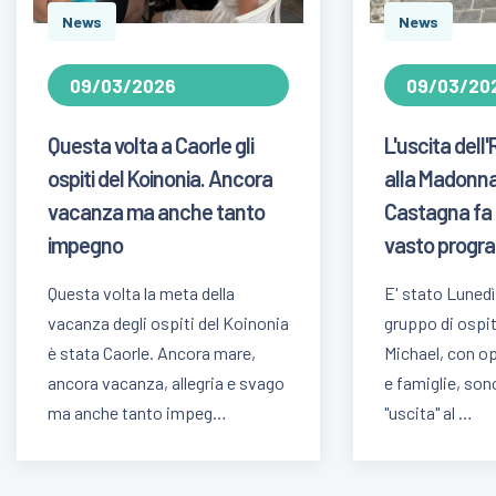
News
News
09/03/2026
09/03/20
Questa volta a Caorle gli
L'uscita dell
ospiti del Koinonia. Ancora
alla Madonna
vacanza ma anche tanto
Castagna fa 
impegno
vasto prog
Questa volta la meta della
E' stato Lunedì
vacanza degli ospiti del Koinonia
gruppo di ospit
è stata Caorle. Ancora mare,
Michael, con op
ancora vacanza, allegria e svago
e famiglie, son
ma anche tanto impeg…
"uscita" al …