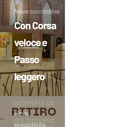
News successiva
Con Corsa
veloce e
Passo
leggero
News
precedente