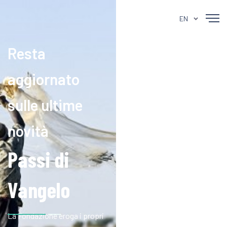
EN
Resta
aggiornato
sulle ultime
novità
Passi di
Vangelo
La Fondazione eroga i propri