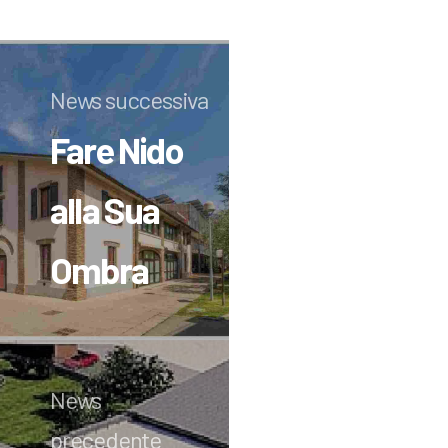
News successiva
Fare Nido
alla Sua
Ombra
News
precedente