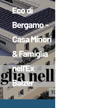
Eco di
Bergamo -
Casa Minori
& Famiglia
nell'Ex
Balzer