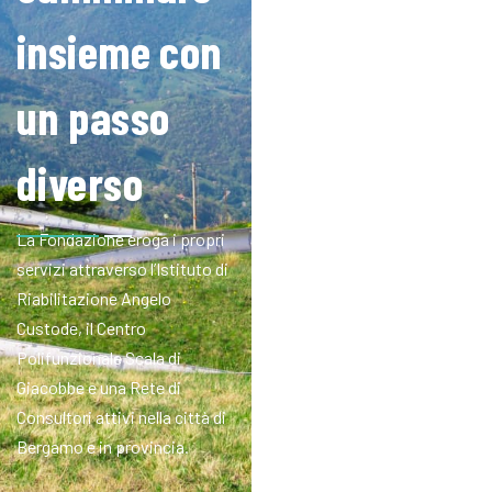
insieme con
un passo
diverso
La Fondazione eroga i propri
servizi attraverso l’Istituto di
Riabilitazione Angelo
Custode, il Centro
Polifunzionale Scala di
Giacobbe e una Rete di
Consultori attivi nella città di
Bergamo e in provincia.