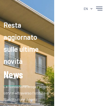
EN
Resta
aggiornato
sulle ultime
novità
News
La Fondazione eroga i propri
servizi attraverso l’Istituto di
Riabilitazione Angelo
Custode, il Centro