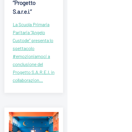
“Progetto
S.a.r.e.i.”
La Scuola Primaria
Paritaria “Angelo
Custode” presenta lo
spettacolo
#emozioniamoci a
conclusione del
Progetto S.A.R.E.I. in
collaborazion…