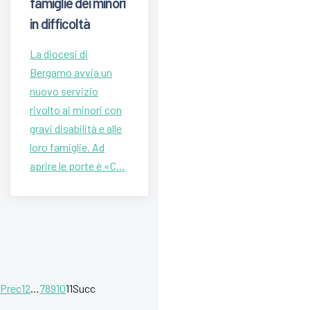
famiglie dei minori
in difficoltà
La diocesi di
Bergamo avvia un
nuovo servizio
rivolto ai minori con
gravi disabilità e alle
loro famiglie. Ad
aprire le porte è «C…
Prec
1
2
…
7
8
9
10
11
Succ