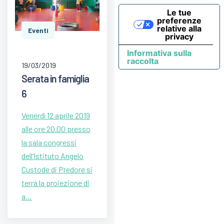
Le tue
preferenze
relative alla
Eventi
privacy
Informativa sulla
raccolta
19/03/2019
Serata in famiglia
6
Venerdì 12 aprile 2019
alle ore 20.00 presso
la sala congressi
dell’Istituto Angelo
Custode di Predore si
terrà la proiezione di
a…