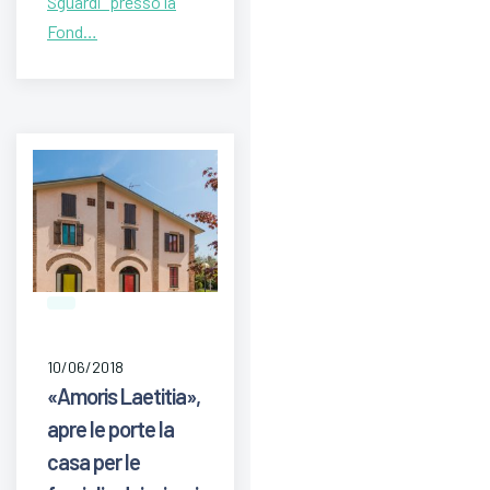
Sguardi” presso la
Fond…
10/06/2018
«Amoris Laetitia»,
apre le porte la
casa per le