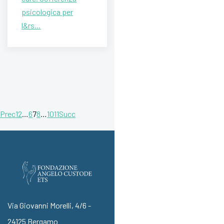
psicologica per
l&rs…
Prec
1
2
…
6
7
8
…
10
11
Succ
Via Giovanni Morelli, 4/6 -
24125 Bergamo