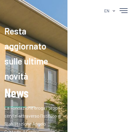
EN
Resta
aggiornato
sulle ultime
novità
News
La Fondazione eroga i propri
servizi attraverso l’Istituto di
Riabilitazione Angelo
Custode, il Centro