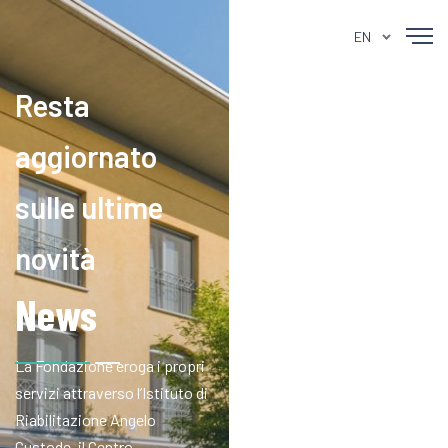
EN
Resta
aggiornato
sulle ultime
novità
News
La Fondazione eroga i propri
servizi attraverso l’Istituto di
Riabilitazione Angelo
Custode, il Centro