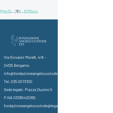
Prec
1
2
…
7
8
9
…
10
11
Succ
Via Giovanni Morelli, 4/6 -
24125 Bergamo
info@fondazioneangelocustode.it
Tel:
035 0072100
Sede legale: Piazza Duomo 5
P.IVA 03385420165
fondazioneangelocustode@legalmail.it