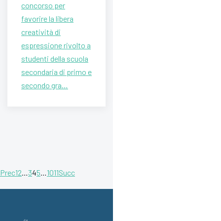
concorso per
favorire la libera
creatività di
espressione rivolto a
studenti della scuola
secondaria di primo e
secondo gra…
Prec
1
2
…
3
4
5
…
10
11
Succ