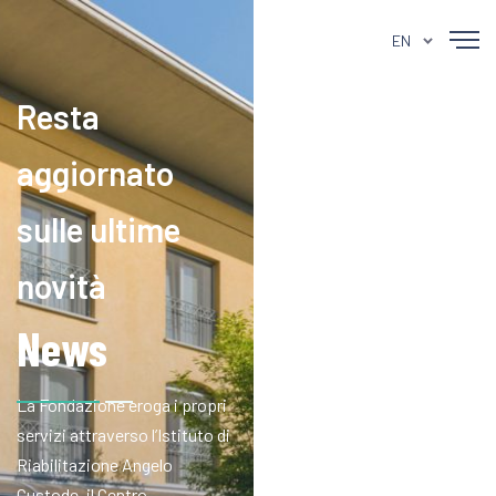
EN
Resta
aggiornato
sulle ultime
novità
News
La Fondazione eroga i propri
servizi attraverso l’Istituto di
Riabilitazione Angelo
Custode, il Centro