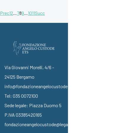
Prec
1
2
…
7
8
9
…
10
11
Succ
Via Giovanni Morelli, 4/6 -
24125 Bergamo
info@fondazioneangelocustode.it
Tel:
035 0072100
Sede legale: Piazza Duomo 5
P.IVA 03385420165
fondazioneangelocustode@legalmail.it