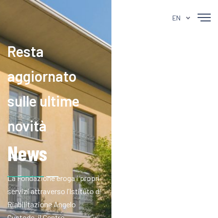
EN
Resta
aggiornato
sulle ultime
novità
News
La Fondazione eroga i propri
servizi attraverso l’Istituto di
Riabilitazione Angelo
Custode, il Centro