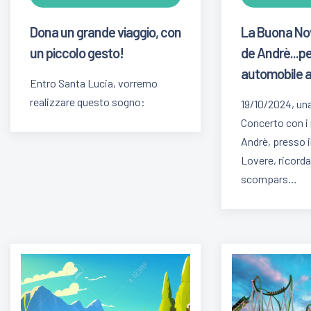
Dona un grande viaggio, con
La Buona Nove
un piccolo gesto!
de Andrè...p
automobile a
Entro Santa Lucia, vorremo
realizzare questo sogno:
19/10/2024, un
Concerto con i 
Andrè, presso il
Lovere, ricordan
scompars…