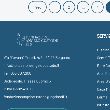
Prec
1
2
…
4
SERVIZ
Piscina 
Via Giovanni Morelli, 4/6 - 24125 Bergamo
Centri 
info@fondazioneangelocustode.it
Rete Con
Tel:
035 0072100
Area Ca
Sede legale: Piazza Duomo 5
Area Dis
P.IVA 03385420165
Casa Mi
fondazioneangelocustode@legalmail.it
Lerma
Istituto