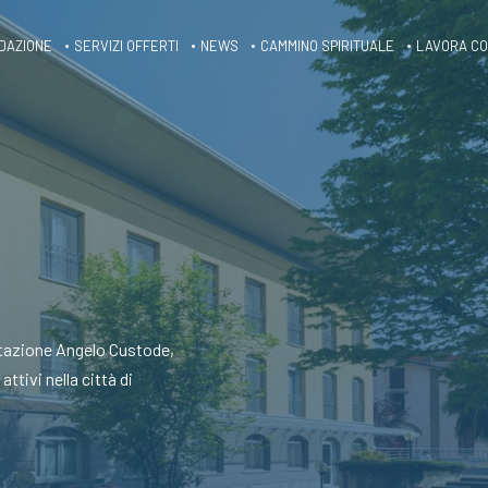
DAZIONE
SERVIZI OFFERTI
NEWS
CAMMINO SPIRITUALE
LAVORA CO
litazione Angelo Custode,
ttivi nella città di