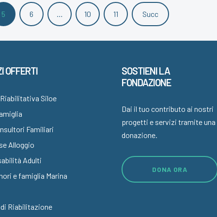
5
6
…
10
11
Succ
I OFFERTI
SOSTIENI LA
FONDAZIONE
Riabilitativa Siloe
Dai il tuo contributo ai nostri
Famiglia
progetti e servizi tramite una
sultori Familiari
donazione.
se Alloggio
abilità Adulti
DONA ORA
nori e famiglia Marina
 di Riabilitazione