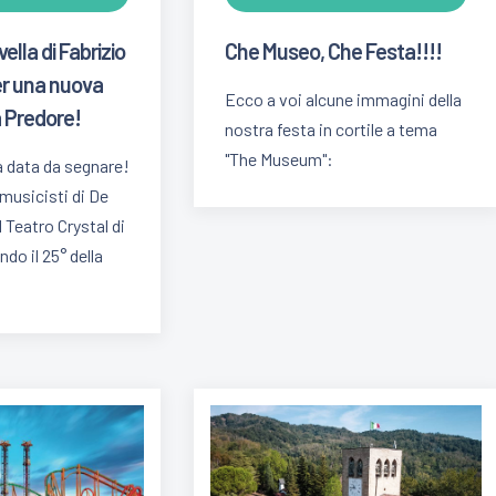
lla di Fabrizio
Che Museo, Che Festa!!!!
er una nuova
Ecco a voi alcune immagini della
 Predore!
nostra festa in cortile a tema
"The Museum":
a data da segnare!
musicisti di De
 Teatro Crystal di
do il 25° della