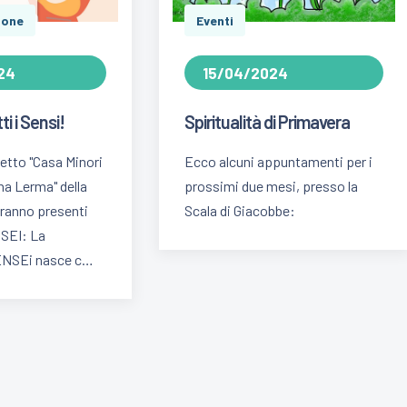
ione
Eventi
24
15/04/2024
ti i Sensi!
Spiritualità di Primavera
etto "Casa Minori
Ecco alcuni appuntamenti per i
na Lerma" della
prossimi due mesi, presso la
ranno presenti
Scala di Giacobbe:
SEI: La
ENSEi nasce c…