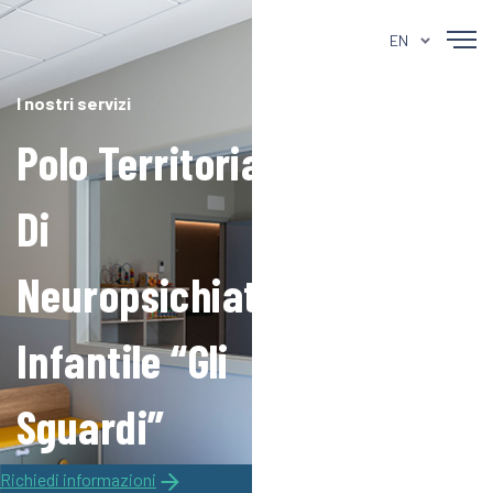
EN
I nostri servizi
Polo Territoriale
Di
Neuropsichiatria
Infantile “Gli
Sguardi”
Richiedi informazioni
Struttura ambulatoriale sanitaria per