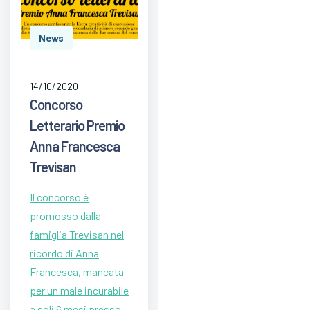
News
14/10/2020
Concorso
Letterario Premio
Anna Francesca
Trevisan
Il concorso è
promosso dalla
famiglia Trevisan nel
ricordo di Anna
Francesca, mancata
per un male incurabile
a soli 6 mesi presso