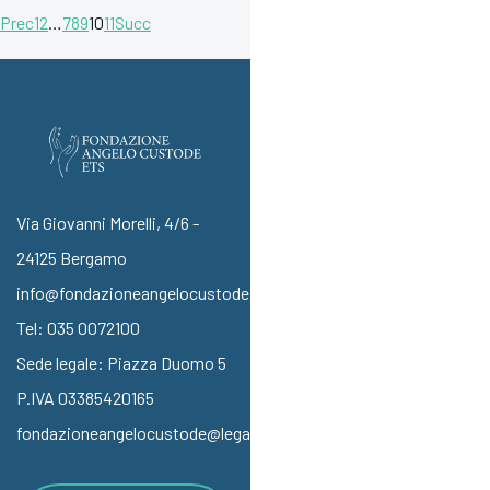
Prec
1
2
…
7
8
9
10
11
Succ
Via Giovanni Morelli, 4/6 -
24125 Bergamo
info@fondazioneangelocustode.it
Tel:
035 0072100
Sede legale: Piazza Duomo 5
P.IVA 03385420165
fondazioneangelocustode@legalmail.it