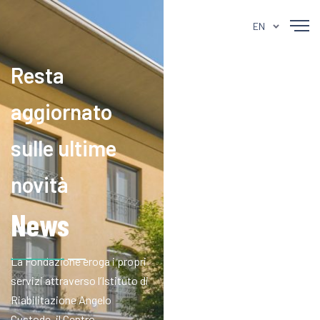
EN
Resta
aggiornato
sulle ultime
novità
News
La Fondazione eroga i propri
servizi attraverso l’Istituto di
Riabilitazione Angelo
Custode, il Centro