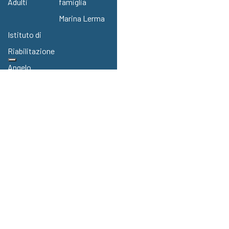
Adulti
famiglia
Marina Lerma
Istituto di
Riabilitazione
Angelo
Custode
Sostieni la fondazione
Dai il tuo contributo ai nostri
progetti e servizi tramite una
donazione.
DONA ORA