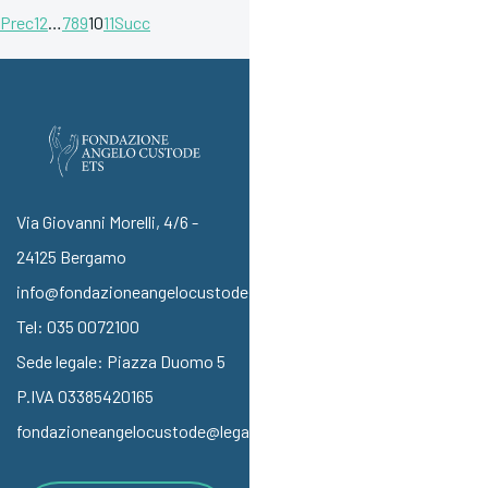
Prec
1
2
…
7
8
9
10
11
Succ
Via Giovanni Morelli, 4/6 -
24125 Bergamo
info@fondazioneangelocustode.it
Tel:
035 0072100
Sede legale: Piazza Duomo 5
P.IVA 03385420165
fondazioneangelocustode@legalmail.it