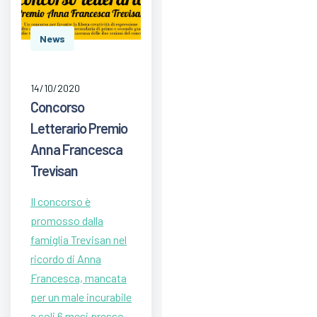
News
14/10/2020
Concorso
Letterario Premio
Anna Francesca
Trevisan
Il concorso è
promosso dalla
famiglia Trevisan nel
ricordo di Anna
Francesca, mancata
per un male incurabile
a soli 6 mesi presso