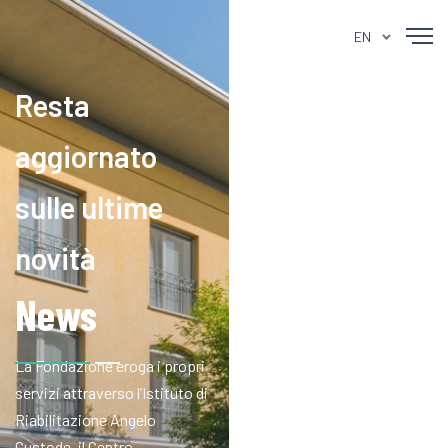
EN
Resta
aggiornato
sulle ultime
novità
News
La Fondazione eroga i propri
servizi attraverso l’Istituto di
Riabilitazione Angelo
Custode, il Centro