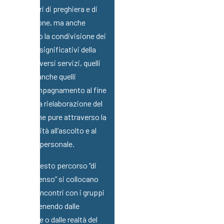
comunitari di preghiera e di
celebrazione, ma anche
attraverso la condivisione dei
momenti significativi della
vita dei diversi servizi, quelli
gioiosi e anche quelli
dell’accompagnamento al fine
vita e della rielaborazione del
lutto, come pure attraverso la
disponibilità all’ascolto e al
colloquio personale.
Dentro questo percorso “di
cura del senso” si collocano
anche gli incontri con i gruppi
che, provenendo dalle
parrocchie o dalle realtà del