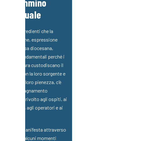
Il Cammino
Spirituale
Tra gli ingredienti che la
Fondazione, espressione
della Chiesa diocesana,
ritiene fondamentali perché i
gesti di cura custodiscano il
legame con la loro sorgente e
trovino la loro pienezza, c’è
l’accompagnamento
spirituale rivolto agli ospiti, ai
famigliari, agli operatori e ai
volontari.
Esso si manifesta attraverso
la cura di alcuni momenti