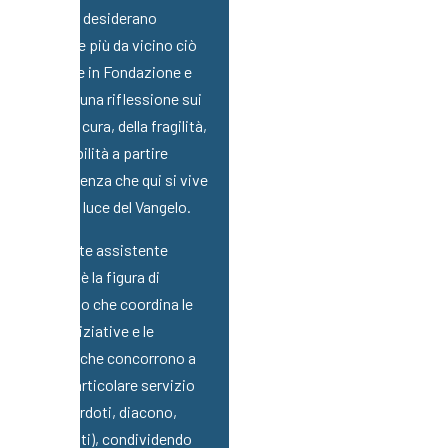
territorio, desiderano
conoscere più da vicino ciò
che si vive in Fondazione e
chiedono una riflessione sui
temi della cura, della fragilità,
della disabilità a partire
dall’esperienza che qui si vive
riletta alla luce del Vangelo.
Il sacerdote assistente
spirituale è la figura di
riferimento che coordina le
diverse iniziative e le
presenze che concorrono a
questo particolare servizio
(altri sacerdoti, diacono,
seminaristi), condividendo