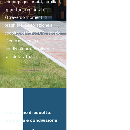
accompagna ospiti, familiari,
operatori e volontari
attraverso momenti di
preghiera, celebrazione e
ascolto, offrendo uno spazio
di cura del senso e di
condivisione nelle diverse
fasi della vita.
Uno spazio di ascolto,
preghiera e condivisione