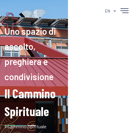
EN
Uno spazio di
ascolto,
preghiera e
condivisione
Il Cammino
Spirituale
Il Cammino Spirituale